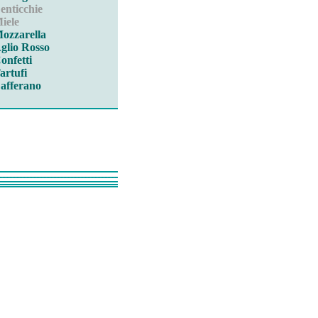
enticchie
iele
ozzarella
glio Rosso
onfetti
artufi
afferano