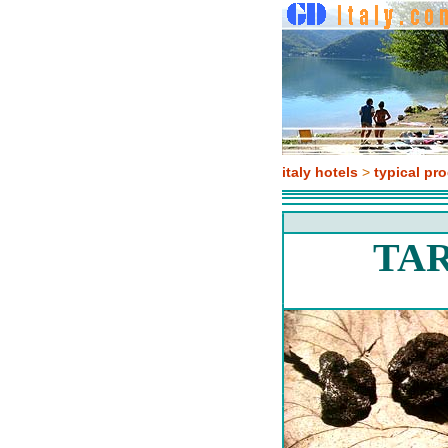
italy hotels
>
typical pr
TAR