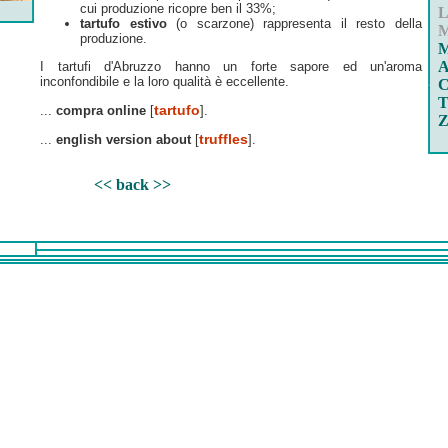
cui produzione ricopre ben il 33%;
L
tartufo estivo
(o scarzone) rappresenta il resto della
M
produzione.
M
A
I tartufi d'Abruzzo hanno un forte sapore ed un'aroma
inconfondibile e la loro qualità è eccellente.
C
T
tartufo
...
compra online
[
].
Z
truffles
...
english version about
[
].
<< back >>