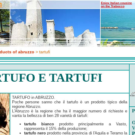
Enjoy Italian cousine
on the Trabocco
oducts of abruzzo
> tartufi
TUFO E TARTUFI
TARTUFO in ABRUZZO.
Poche persone sanno che il tartufo è un prodotto tipico della
regione Abruzzo.
P
L'Abruzzo è la regione che ha il maggior numero di richieste e
vanta la bellezza di ben 28 varietà di tartufi:
O
tartufo bianco
prodotto principalmente a Vasto,
V
rappresenta il 15% della produzione;
tartufo nero
prodotto nella provincia di l'Aquila e Teramo la
P