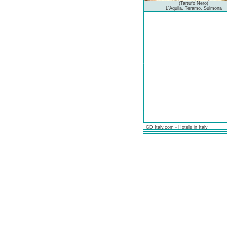
(Tartufo Nero)
L'Aquila, Teramo, Sulmona
GD Italy.com - Hotels in Italy