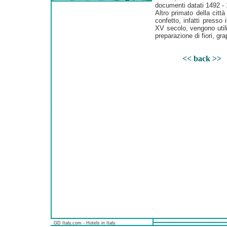
documenti datati 1492 -
Altro primato della citt
confetto, infatti presso
XV secolo, vengono utilizz
preparazione di fiori, gra
<< back >>
GD Italy.com - Hotels in Italy