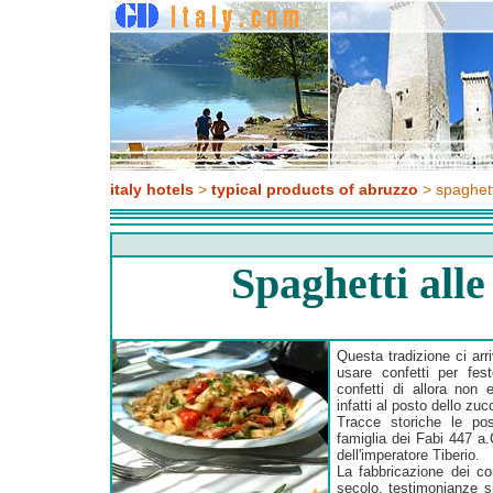
italy hotels
>
typical products of abruzzo
> spaghett
Spaghetti all
Questa tradizione ci arr
usare confetti per fes
confetti di allora non e
infatti al posto dello zu
Tracce storiche le poss
famiglia dei Fabi 447 a.
dell'imperatore Tiberio.
La fabbricazione dei co
secolo, testimonianze s